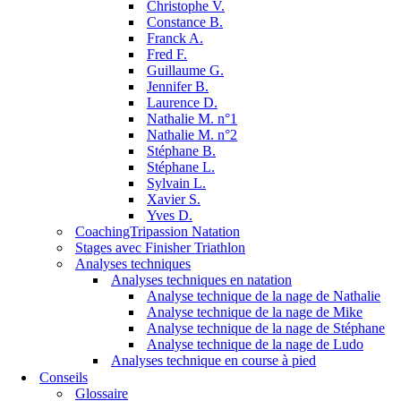
Christophe V.
Constance B.
Franck A.
Fred F.
Guillaume G.
Jennifer B.
Laurence D.
Nathalie M. n°1
Nathalie M. n°2
Stéphane B.
Stéphane L.
Sylvain L.
Xavier S.
Yves D.
CoachingTripassion Natation
Stages avec Finisher Triathlon
Analyses techniques
Analyses techniques en natation
Analyse technique de la nage de Nathalie
Analyse technique de la nage de Mike
Analyse technique de la nage de Stéphane
Analyse technique de la nage de Ludo
Analyses technique en course à pied
Conseils
Glossaire