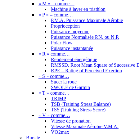
« M » – comme…
Machine à laver en triathlon
« P » – comme…
P.M.A. Puissance Maximale Aérobie
Proprioception
Puissance moyenne
Puissance Normalisée P.N. ou N.P.
Polar Flow
Puissance instantanée
« R » comme…
Rendement énergétique
RMSSD, Root Mean Square of Successive D
RPE – Rating of Perceived Exertion
« S » comme…
Sucer la roue
SWOLF de Garmin
« T » comme…
TRIMP
TSB (Training Stress Balance)
TSS (Training Stress Score)
« V » comme…
Vitesse de pronation
Vitesse Maximale Aérobie V.M.A.
V̇O2max
Bursite