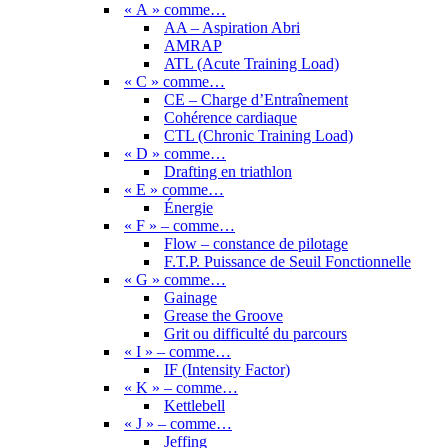
« A » comme…
AA – Aspiration Abri
AMRAP
ATL (Acute Training Load)
« C » comme…
CE – Charge d’Entraînement
Cohérence cardiaque
CTL (Chronic Training Load)
« D » comme…
Drafting en triathlon
« E » comme…
Énergie
« F » – comme…
Flow – constance de pilotage
F.T.P. Puissance de Seuil Fonctionnelle
« G » comme…
Gainage
Grease the Groove
Grit ou difficulté du parcours
« I » – comme…
IF (Intensity Factor)
« K » – comme…
Kettlebell
« J » – comme…
Jeffing