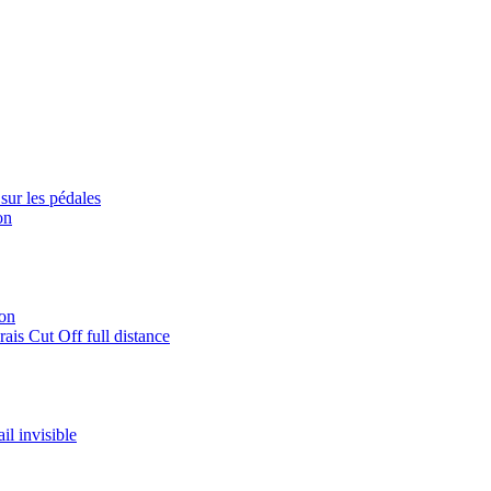
sur les pédales
on
lon
is Cut Off full distance
il invisible