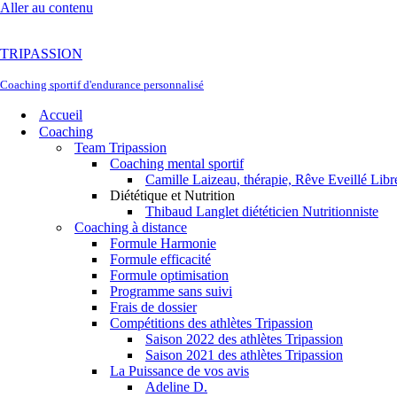
Aller au contenu
TRIPASSION
Coaching sportif d'endurance personnalisé
Accueil
Coaching
Team Tripassion
Coaching mental sportif
Camille Laizeau, thérapie, Rêve Eveillé Libr
Diététique et Nutrition
Thibaud Langlet diététicien Nutritionniste
Coaching à distance
Formule Harmonie
Formule efficacité
Formule optimisation
Programme sans suivi
Frais de dossier
Compétitions des athlètes Tripassion
Saison 2022 des athlètes Tripassion
Saison 2021 des athlètes Tripassion
La Puissance de vos avis
Adeline D.