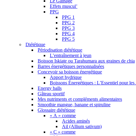
Le Gainage
Effets muscul’
PPG
PPG 1
PPG 2
PPG 3
PPG 4
PPG 5
Diététique
Périodisation diététique
L’entraînement à jeun
Boisson Iskiate ou Tarahumara aux graines de chia
Barres énergétiques personnalisées
Concevoir sa boisson énergétique
Apport hydrique
Boissons Énergétiques : L’Essentiel pour les
Energy balls
Gâteau sportif
Mes nutriments et compléments alimentaires
Smoothie mangue, banane et spiruline
Glossaire diététique
« A » comme
Acides aminés
Ail (Allium sativum)
« C » comme