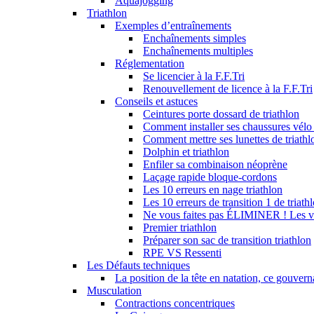
Aquajogging
Triathlon
Exemples d’entraînements
Enchaînements simples
Enchaînements multiples
Réglementation
Se licencier à la F.F.Tri
Renouvellement de licence à la F.F.Tri
Conseils et astuces
Ceintures porte dossard de triathlon
Comment installer ses chaussures vélo 
Comment mettre ses lunettes de triathl
Dolphin et triathlon
Enfiler sa combinaison néoprène
Laçage rapide bloque-cordons
Les 10 erreurs en nage triathlon
Les 10 erreurs de transition 1 de triath
Ne vous faites pas ÉLIMINER ! Les vra
Premier triathlon
Préparer son sac de transition triathlon
RPE VS Ressenti
Les Défauts techniques
La position de la tête en natation, ce gouverna
Musculation
Contractions concentriques