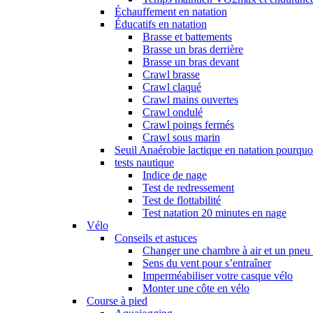
Échauffement en natation
Éducatifs en natation
Brasse et battements
Brasse un bras derrière
Brasse un bras devant
Crawl brasse
Crawl claqué
Crawl mains ouvertes
Crawl ondulé
Crawl poings fermés
Crawl sous marin
Seuil Anaérobie lactique en natation pourquoi
tests nautique
Indice de nage
Test de redressement
Test de flottabilité
Test natation 20 minutes en nage
Vélo
Conseils et astuces
Changer une chambre à air et un pneu 
Sens du vent pour s’entraîner
Imperméabiliser votre casque vélo
Monter une côte en vélo
Course à pied