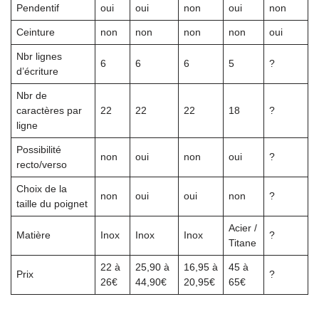
Pendentif
oui
oui
non
oui
non
Ceinture
non
non
non
non
oui
Nbr lignes
6
6
6
5
?
d’écriture
Nbr de
caractères par
22
22
22
18
?
ligne
Possibilité
non
oui
non
oui
?
recto/verso
Choix de la
non
oui
oui
non
?
taille du poignet
Acier /
Matière
Inox
Inox
Inox
?
Titane
22 à
25,90 à
16,95 à
45 à
Prix
?
26€
44,90€
20,95€
65€