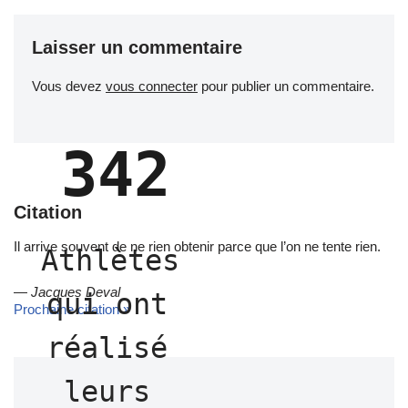
Laisser un commentaire
Vous devez
vous connecter
pour publier un commentaire.
342
Citation
Il arrive souvent de ne rien obtenir parce que l’on ne tente rien.
Athlètes 
—
Jacques Deval
qui ont 
Prochaine citation »
réalisé 
leurs 