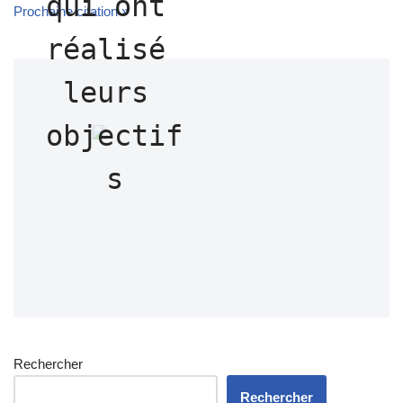
qui ont 
Prochaine citation »
réalisé 
leurs 
objectif
s
Rechercher
Rechercher