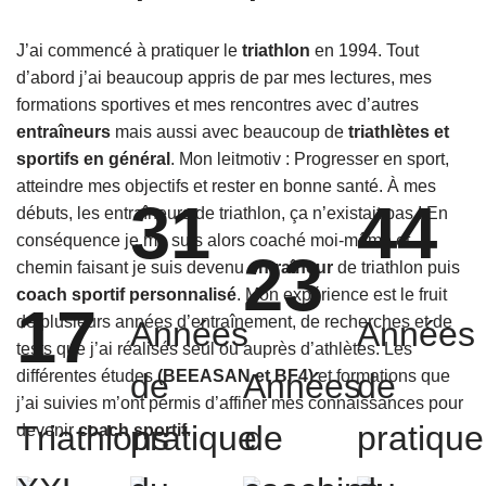
J’ai commencé à pratiquer le
triathlon
en 1994. Tout
d’abord j’ai beaucoup appris de par mes lectures, mes
formations sportives et mes rencontres avec d’autres
entraîneurs
mais aussi avec beaucoup de
triathlètes et
sportifs en général
. Mon leitmotiv : Progresser en sport,
atteindre mes objectifs et rester en bonne santé. À mes
31
44
débuts, les entraîneurs de triathlon, ça n’existait pas ! En
conséquence je me suis alors coaché moi-même et
23
chemin faisant je suis devenu
entraîneur
de triathlon puis
coach sportif personnalisé
. Mon expérience est le fruit
17
de plusieurs années d’entraînement, de recherches et de
Années
Années
tests que j’ai réalisés seul ou auprès d’athlètes. Les
différentes études
de
(BEEASAN et BF4)
Années
et formations que
de
j’ai suivies m’ont permis d’affiner mes connaissances pour
Triathlons
pratique
de
pratique
devenir
coach sportif
.