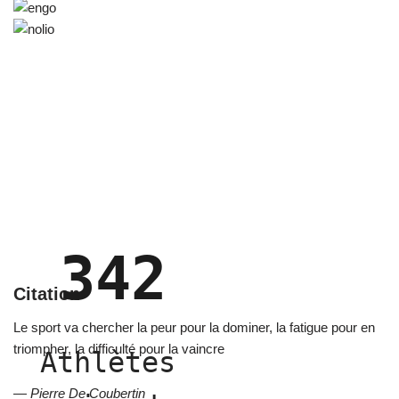
342
Citation
Le sport va chercher la peur pour la dominer, la fatigue pour en
triompher, la difficulté pour la vaincre
Athlètes 
—
Pierre De Coubertin