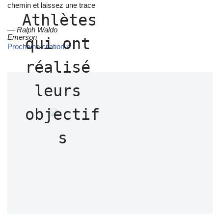
chemin et laissez une trace
Athlètes 
—
Ralph Waldo
Emerson
qui ont 
Prochaine citation »
réalisé 
leurs 
objectif
s