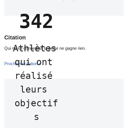
342
Citation
Athlètes 
Qui ne se donne pas la peine ne gagne rien.
qui ont 
Prochaine citation »
réalisé 
leurs 
objectif
s