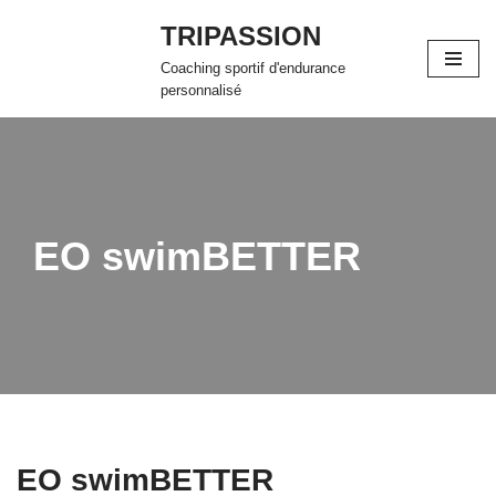
TRIPASSION
Aller
Coaching sportif d'endurance
au
personnalisé
contenu
EO swimBETTER
EO swimBETTER