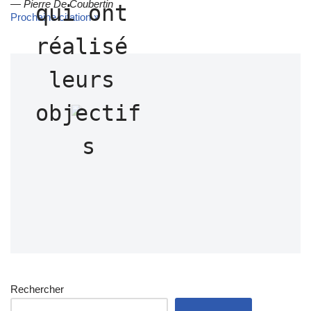
—
Pierre De Coubertin
qui ont 
Prochaine citation »
réalisé 
leurs 
objectif
s
Rechercher