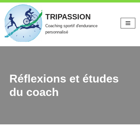
TRIPASSION
Aller
au
Coaching sportif d'endurance
contenu
personnalisé
Réflexions et études
du coach