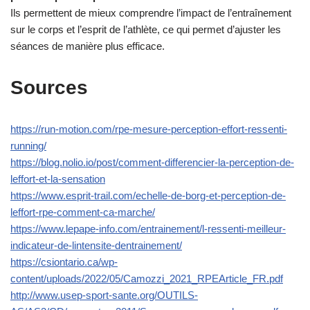
Ils permettent de mieux comprendre l’impact de l’entraînement
sur le corps et l’esprit de l’athlète, ce qui permet d’ajuster les
séances de manière plus efficace.
Sources
https://run-motion.com/rpe-mesure-perception-effort-ressenti-
running/
https://blog.nolio.io/post/comment-differencier-la-perception-de-
leffort-et-la-sensation
https://www.esprit-trail.com/echelle-de-borg-et-perception-de-
leffort-rpe-comment-ca-marche/
https://www.lepape-info.com/entrainement/l-ressenti-meilleur-
indicateur-de-lintensite-dentrainement/
https://csiontario.ca/wp-
content/uploads/2022/05/Camozzi_2021_RPEArticle_FR.pdf
http://www.usep-sport-sante.org/OUTILS-