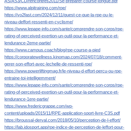
AS/AS3/CD/rencontres2011/Se-preparer-course-longue.pdf
https://www.alpitraining.com/rpe/
https://vo2fast.com/2024/12/11/quest-ce-que-la-rpe-ou-le-
niveau-deffort-ressenti-en-cyclisme/
https://www.lepape-info.com/sante/comprendre-son-corps/rpe-
rating-of-perceived-exertion-un-outil-pour-la-performance-et-
lendurance-2eme-partie/
https://www.campus.coach/blog/rpe-course-a-pied
https://corporatewellness.kinomap.com/2024/07/18/comment-
gerer-son-effort-avec-lechelle-de-ressenti-rpe/
https://www.powerliftingmag.fr/le-niveau-d-effort-percu-ou-rpe-
entraine-toi-intelligemment/
https://www.lepape-info.com/sante/comprendre-son-corps/rpe-
rating-of-perceived-exertion-un-outil-pour-la-performance-et-
lendurance-1ere-partie/
https://www.fredericgrappe.com/wp-
content/uploads/2015/11/RPE-application-sport-livre-C3S.pdf
https://broussal-derval.com/2018/05/10/perception-de-l-effort/
https://lab.idosport.app/rpe-indice-de-perception-de-leffort-pour-