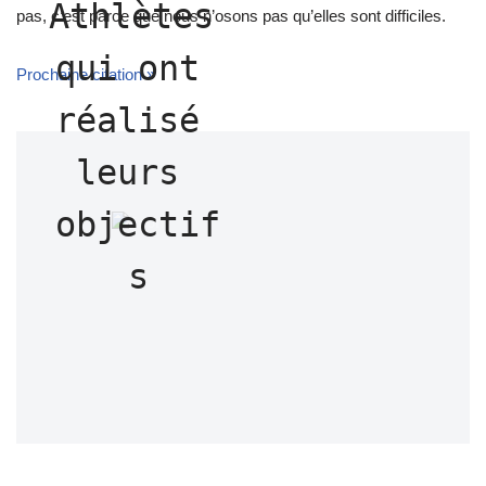
Athlètes 
pas, c’est parce que nous n’osons pas qu’elles sont difficiles.
qui ont 
Prochaine citation »
réalisé 
leurs 
objectif
s