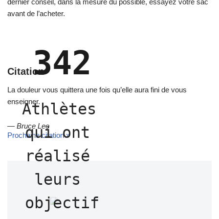
dernier conseil, dans la mesure du possible, essayez votre sac
avant de l’acheter.
342
Citation
La douleur vous quittera une fois qu’elle aura fini de vous
enseigner.
Athlètes 
—
Bruce Lee
qui ont 
Prochaine citation »
réalisé 
leurs 
objectif