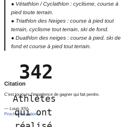
● Vétathlon / Cyclathlon : cyclisme, course à
pied toute terrain.
● Triathlon des Neiges : course à pied tout
terrain, cyclisme tout terrain, ski de fond.
● Duathlon des neiges : course à pied, ski de
fond et course à pied tout terrain.
342
Citation
C’est toujours l’impatience de gagner qui fait perdre.
Athlètes 
—
Louis XIV
qui ont 
Prochaine citation »
réalisé 