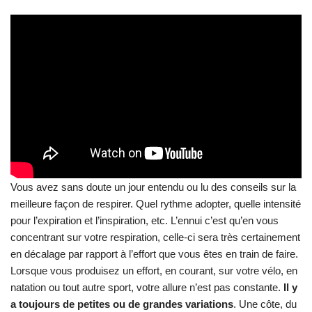
Vous avez sans doute un jour entendu ou lu des conseils sur la
meilleure façon de respirer. Quel rythme adopter, quelle intensité
pour l’expiration et l’inspiration, etc. L’ennui c’est qu’en vous
concentrant sur votre respiration, celle-ci sera très certainement
en décalage par rapport à l’effort que vous êtes en train de faire.
Lorsque vous produisez un effort, en courant, sur votre vélo, en
natation ou tout autre sport, votre allure n’est pas constante.
Il y
a toujours de petites ou de grandes variations
. Une côte, du
vent, une accélération, ou bien une décélération… Si vous êtes
concentré(e) sur votre respiration, celle-ci ne sera pas adaptée
aux multiples variations d’allure.
Ne cherchez pas à adapter
votre vitesse en fonction de votre respiration
. Laissez-vous
aller,
laissez votre respiration s’adapter à vos besoins et aux
constantes variations
.
Technique