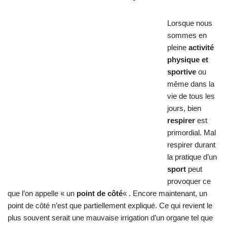
Lorsque nous sommes en pleine
activité
physique et sportive
ou même dans la vie de
tous les jours, bien
respirer
est primordial. Mal respirer durant
la pratique d’un
sport
peut provoquer ce que l’on appelle « un
point de côté
« . Encore maintenant, un point de côté n’est que
partiellement expliqué. Ce qui revient le plus souvent serait une
mauvaise irrigation d’un organe tel que l’estomac (point de côté
légèrement sur la gauche sous le sternum), la rate (point de
côté à gauche sous les côtes), le foie (point de côté à droite
sous les côtes), l’appendice et intestins (point de côté en bas à
droite) et intestins (point de côté en bas à gauche). Si vous ne
faites rien pour retirer un point, il peut alors se produire des
combinaisons créant ainsi des barres et croyez-moi, ça vous
arrête assez vite.