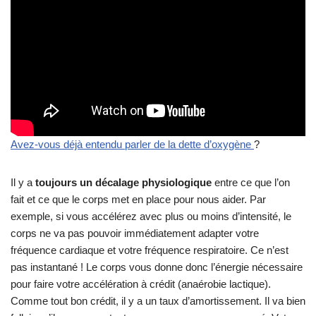
Il y a
toujours un décalage physiologique
entre ce que l’on
fait et ce que le corps met en place pour nous aider. Par
exemple, si vous accélérez avec plus ou moins d’intensité, le
corps ne va pas pouvoir immédiatement adapter votre
fréquence cardiaque et votre fréquence respiratoire. Ce n’est
pas instantané ! Le corps vous donne donc l’énergie nécessaire
pour faire votre accélération à crédit (anaérobie lactique).
Comme tout bon crédit, il y a un taux d’amortissement. Il va bien
falloir qu’il compense tout ce que vous avez consommé. Votre
rythme cardiaque va alors augmenter ainsi que votre fréquence
respiratoire et cela va durer plus ou moins longtemps.
Plus la
différence
de vitesse ou la différence d’intensité entre le
moment où vous vous êtes décidé à accélérer, et le moment où
vous êtes en train d’accélérer
est grand
,
plus le taux
d’amortissement sera élevé et long
.
Donc, si dès le départ (vitesse 0) vous partez pleins gaz
(vitesse 14km/h ou plus) il y a là une forte différence de vitesse