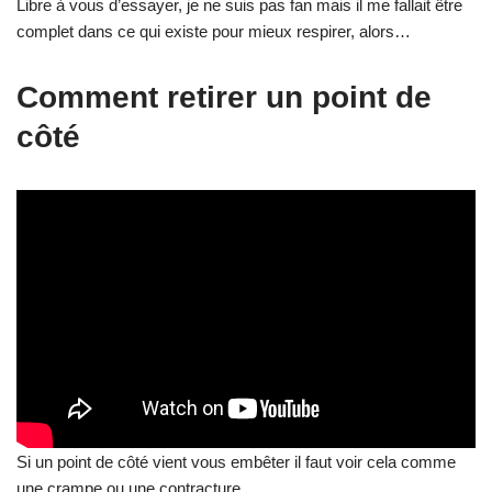
Si un point de côté vient vous embêter il faut voir cela comme
une crampe ou une contracture.
Tout d’abord, il faut réduire l’intensité de votre effort.
Ensuite, il faut
masser
et
exercer dessus une pression
. Ainsi,
avec votre main, comprimer le point douloureux durant une
expiration. Relâcher durant l’inspiration puis recommencer
jusqu’à disparition du point de côté.
S’il persiste malgré tout, mieux vaut vous arrêter et vous