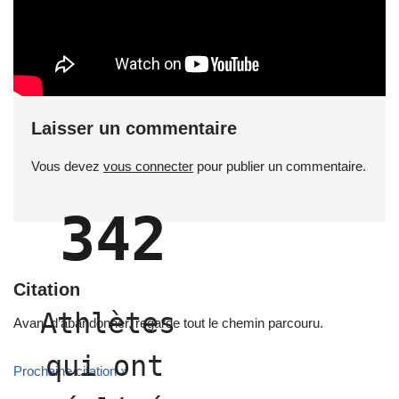
342
Citation
Athlètes 
Avant d’abandonner, regarde tout le chemin parcouru.
qui ont 
Prochaine citation »
réalisé 
leurs 
objectif
s