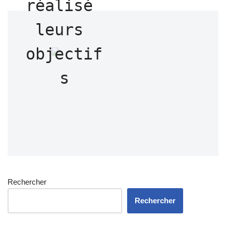
Rechercher
Rechercher
Trimag
Trimax
Le magazine 252 est en ligne.
Retrouvez le magazine 252, en téléchargement libre et gratuit.
TÉLÉCHARGEZ NOTRE PDF : TELECHARGER LE
MAGAZINE EN CLIQUANT ICI OU TÉLÉCHARGEZ NOTRE
PDF POUR TABLETTES : TELECHARGER LE MAGAZINE