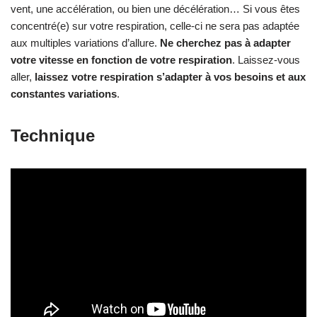
Pendant un effort, la
respiration est
à la fois
spontanée
et
volontaire
et ce n’est pas parce qu’il faut lui laisser le champ
libre qu’il faut faire n’importe quoi. Celle-ci doit être
complète
.
Cela signifie que vous devez apporter la quantité d’oxygène
nécessaire pour que tout fonctionne bien. Si votre expiration ou
votre inspiration n’est pas suffisante, progressivement vous
manquerez d’oxygène. Dans le mouvement naturel de la
respiration,
l’expiration
est un mouvement essentiellement
passif
(grâce à la gravité).
L’inspiration
est plus un