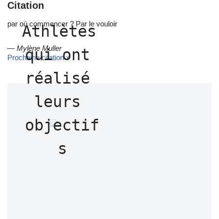
Citation
par où commencer ? Par le vouloir
Athlètes 
—
Mylène Muller
qui ont 
Prochaine citation »
réalisé 
leurs 
objectif
s