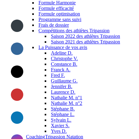
Formule Harmonie
Formule efficacité
Formule optimisation
Programme sans suivi
Frais de dossier
Compétitions des athlètes Tripassion
Saison 2022 des athlètes Tripassion
Saison 2021 des athlètes Tripassion
La Puissance de vos avis
Adeline D.
Christophe V.
Constance B.
Franck A.
Fred F.
Guillaume G.
Jennifer B.
Laurence D.
Nathalie M. n°1
Nathalie M. n°2
Stéphane B.
Stéphane L.
Sylvain L.
Xavier S.
Yves D.
CoachingTripassion Natation