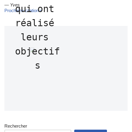
—
Yves
qui ont 
Prochaine citation »
réalisé 
leurs 
objectif
s
Rechercher