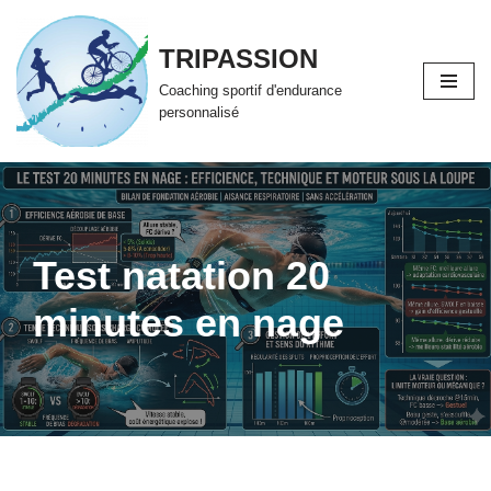
TRIPASSION
Aller
au
Coaching sportif d'endurance
contenu
personnalisé
Test natation 20
minutes en nage