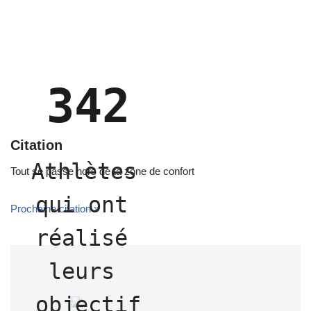
342
Citation
Athlètes 
Tout se passe hors de ta zone de confort
qui ont 
Prochaine citation »
réalisé 
leurs 
objectif