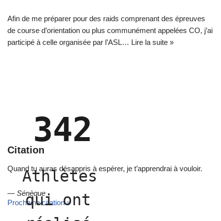
Afin de me préparer pour des raids comprenant des épreuves
de course d’orientation ou plus communément appelées CO, j’ai
participé à celle organisée par l’ASL…
Lire la suite »
342
Citation
Quand tu auras désappris à espérer, je t’apprendrai à vouloir.
Athlètes 
—
Sénèque
qui ont 
Prochaine citation »