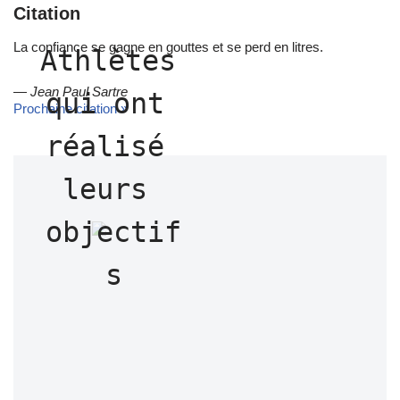
Citation
La confiance se gagne en gouttes et se perd en litres.
Athlètes 
—
Jean Paul Sartre
qui ont 
Prochaine citation »
réalisé 
leurs 
objectif
s