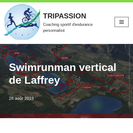
TRIPASSION
Aller
au
Coaching sportif d'endurance
contenu
personnalisé
Swimrunman vertical
de Laffrey
28 août 2019