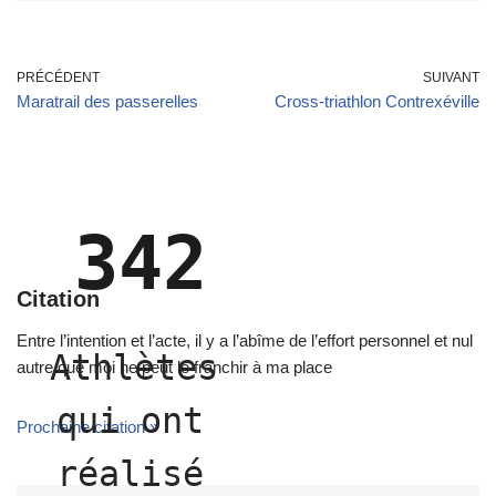
PRÉCÉDENT
SUIVANT
Maratrail des passerelles
Cross-triathlon Contrexéville
342
Citation
Entre l’intention et l’acte, il y a l’abîme de l’effort personnel et nul
Athlètes 
autre que moi ne peut le franchir à ma place
qui ont 
Prochaine citation »
réalisé 