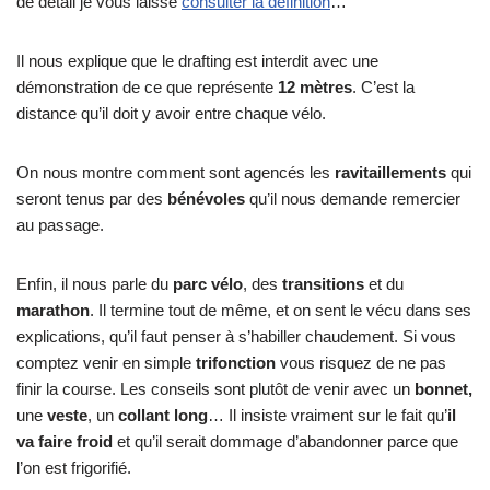
de détail je vous laisse
consulter la définition
…
Il nous explique que le drafting est interdit avec une
démonstration de ce que représente
12 mètres
. C’est la
distance qu’il doit y avoir entre chaque vélo.
On nous montre comment sont agencés les
ravitaillements
qui
seront tenus par des
bénévoles
qu’il nous demande remercier
au passage.
Enfin, il nous parle du
parc vélo
, des
transitions
et du
marathon
. Il termine tout de même, et on sent le vécu dans ses
explications, qu’il faut penser à s’habiller chaudement. Si vous
comptez venir en simple
trifonction
vous risquez de ne pas
finir la course. Les conseils sont plutôt de venir avec un
bonnet,
une
veste
, un
collant long
… Il insiste vraiment sur le fait qu’
il
va faire froid
et qu’il serait dommage d’abandonner parce que
l’on est frigorifié.