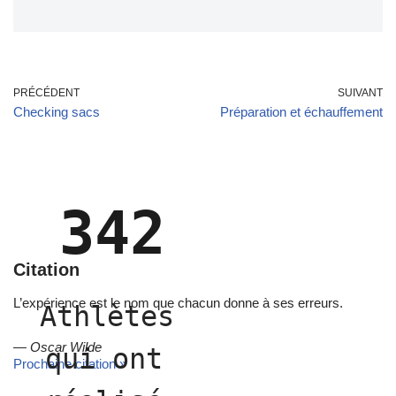
PRÉCÉDENT
SUIVANT
Checking sacs
Préparation et échauffement
342
Citation
L’expérience est le nom que chacun donne à ses erreurs.
Athlètes 
—
Oscar Wilde
qui ont 
Prochaine citation »