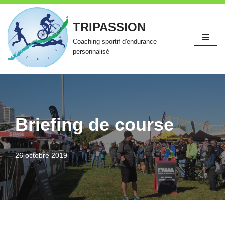
TRIPASSION
Aller
au
Coaching sportif d'endurance
contenu
personnalisé
Briefing de course
26 octobre 2019