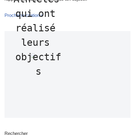
qui ont 
Prochaine citation »
réalisé 
leurs 
objectif
s
Rechercher