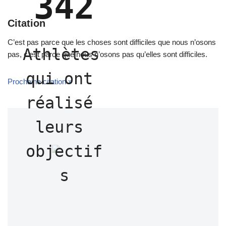
342
Citation
C’est pas parce que les choses sont difficiles que nous n’osons
Athlètes 
pas, c’est parce que nous n’osons pas qu’elles sont difficiles.
qui ont 
Prochaine citation »
réalisé 
leurs 
objectif
s