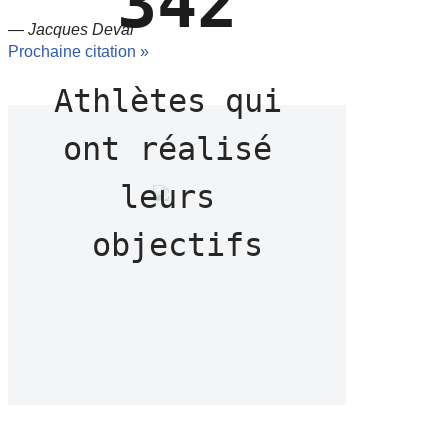
342
—
Jacques Deval
Prochaine citation »
Athlètes qui 
ont réalisé 
leurs 
objectifs