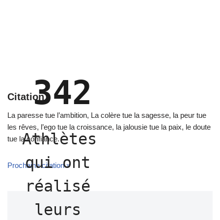
342
Citation
La paresse tue l’ambition, La colère tue la sagesse, la peur tue
les rêves, l’ego tue la croissance, la jalousie tue la paix, le doute
Athlètes 
tue la confiance.
qui ont 
Prochaine citation »
réalisé 
leurs 