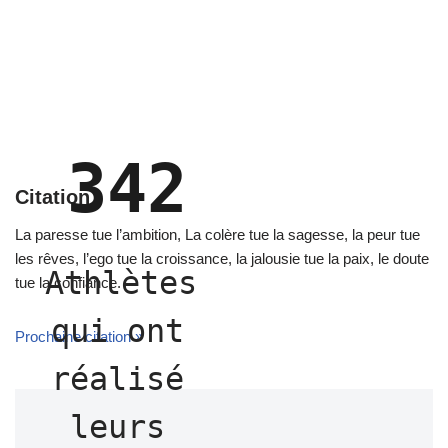
342
Citation
La paresse tue l’ambition, La colère tue la sagesse, la peur tue
les rêves, l’ego tue la croissance, la jalousie tue la paix, le doute
Athlètes 
tue la confiance.
qui ont 
Prochaine citation »
réalisé 
leurs 