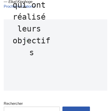
—
Eliud Kipchoge
qui ont 
Prochaine citation »
réalisé 
leurs 
objectif
s
Rechercher