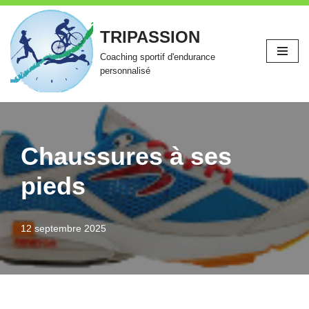
TRIPASSION
Aller
au
Coaching sportif d'endurance
contenu
personnalisé
Chaussures à ses
pieds
12 septembre 2025