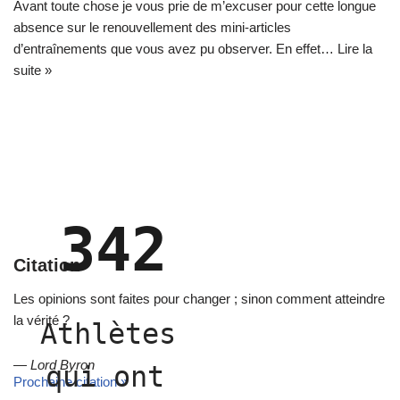
Avant toute chose je vous prie de m’excuser pour cette longue
absence sur le renouvellement des mini-articles
d’entraînements que vous avez pu observer. En effet…
Lire la
suite »
342
Citation
Les opinions sont faites pour changer ; sinon comment atteindre
la vérité ?
Athlètes 
—
Lord Byron
qui ont 
Prochaine citation »