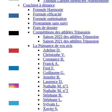
Thibaud Langlet diététicien Nutritionniste
Coaching à distance
Formule Harmonie
Formule efficacité
Formule optimisation
Programme sans suivi
Frais de dossier
Compétitions des athlètes Tripassion
Saison 2022 des athlètes Tripassion
Saison 2021 des athlètes Tripassion
La Puissance de vos avis
Adeline D.
Christophe V.
Constance B.
Set
Franck A.
Youtube
Fred F.
Channel
Guillaume G.
ID
Jennifer B.
Laurence D.
Nathalie M. n°1
Nathalie M. n°2
Stéphane B.
Stéphane L.
Sylvain L.
Xavier S.