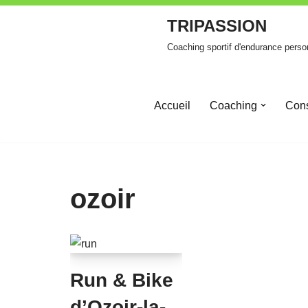
TRIPASSION
Aller
Coaching sportif d'endurance perso
au
contenu
Accueil
Coaching
Cons
ozoir
Run & Bike
d’Ozoir-la-