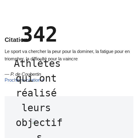
342
Citation
Le sport va chercher la peur pour la dominer, la fatigue pour en
triompher, la difficulté pour la vaincre
Athlètes 
—
P. de Coubertin
qui ont 
Prochaine citation »
réalisé 
leurs 
objectif
s