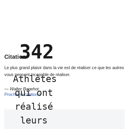
342
Citation
Le plus grand plaisir dans la vie est de réaliser ce que les autres
vous pensent incapable de réaliser.
Athlètes 
—
Walter Bagehot
qui ont 
Prochaine citation »
réalisé 
leurs 