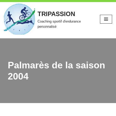
TRIPASSION
Aller
au
Coaching sportif d'endurance
contenu
personnalisé
Palmarès de la saison
2004