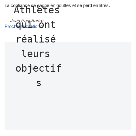
La confiance se gagne en gouttes et se perd en litres.
Athlètes 
—
Jean Paul Sartre
qui ont 
Prochaine citation »
réalisé 
leurs 
objectif
s