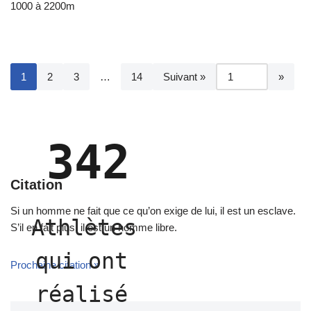
1000 à 2200m
1
2
3
…
14
Suivant »
342
Citation
Si un homme ne fait que ce qu’on exige de lui, il est un esclave.
Athlètes 
S’il en fait plus, il est un homme libre.
qui ont 
Prochaine citation »
réalisé 