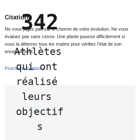
342
Citation
Ne vous jugez pas sur le chemin de votre évolution. Ne vous
évaluez pas sans cesse. Une plante pousse difficilement si
vous la déterrez tous les matins pour vérifiez l’état de son
Athlètes 
enracinement.
qui ont 
Prochaine citation »
réalisé 
leurs 
objectif
s