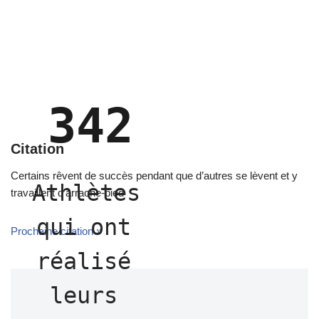
342
Citation
Certains rêvent de succès pendant que d’autres se lèvent et y
Athlètes 
travaillent d’arrache-pied
qui ont 
Prochaine citation »
réalisé 
leurs 