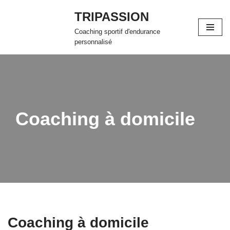
TRIPASSION
Aller
Coaching sportif d'endurance
au
personnalisé
contenu
Coaching à domicile
Coaching à domicile