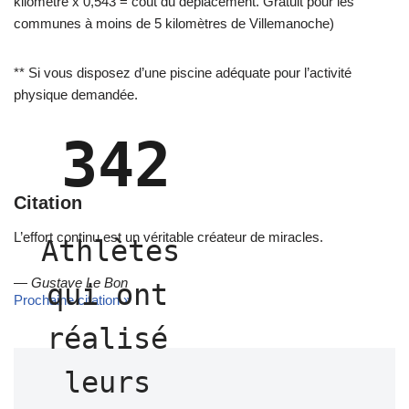
kilomètre x 0,543 = coût du déplacement. Gratuit pour les
communes à moins de 5 kilomètres de Villemanoche)
** Si vous disposez d’une piscine adéquate pour l’activité
physique demandée.
342
Citation
L’effort continu est un véritable créateur de miracles.
Athlètes 
—
Gustave Le Bon
qui ont 
Prochaine citation »
réalisé 
leurs 